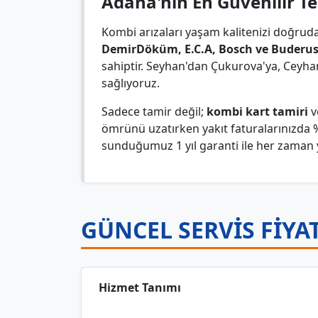
Adana'nın En Güvenilir T
Kombi arızaları yaşam kalitenizi doğrud
DemirDöküm, E.C.A, Bosch ve Buderu
sahiptir. Seyhan'dan Çukurova'ya, Ceyha
sağlıyoruz.
Sadece tamir değil;
kombi kart tamiri
v
ömrünü uzatırken yakıt faturalarınızda %
sunduğumuz 1 yıl garanti ile her zaman 
GÜNCEL SERVİS FİYA
Hizmet Tanımı