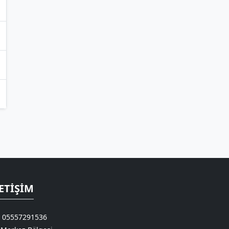
ETIŞIM
05557291536