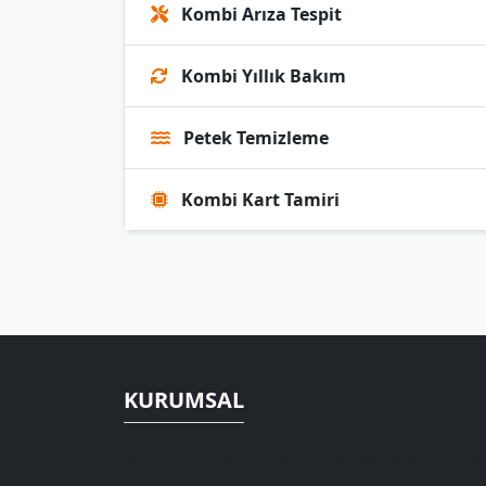
Kombi Arıza Tespit
Kombi Yıllık Bakım
Petek Temizleme
Kombi Kart Tamiri
KURUMSAL
Deniz Kombi Servisi, Van genelinde şeffaf fiyat ve
yıl parça garantisiyle hizmet veren lider teknik