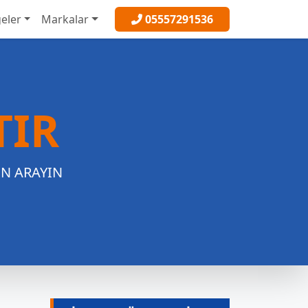
eler
Markalar
05557291536
TIR
EN ARAYIN