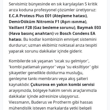
Servisimiz bünyesinde en sık karşılaşılan 5 kritik
arıza koduna profesyonel çözümler üretiyoruz:
E.C.A Proteus Plus E01 (Ateşleme hatası)
,
DemirDöküm Nitromix F1 (Aşırı ısınma)
,
Vaillant F28 (Gaz besleme sorunu)
,
Baymak E03
(Hava basınç anahtarı)
ve
Bosch Condens EA
hatası
. Bu kodlar kombinizin emniyet sistemini
durdurur; uzman ekibimiz noktasal arıza tespiti
yaparak sorunu dakikalar içinde giderir.
Kombilerde sık yaşanan 'sıcak su gelmiyor',
'kombi patlamalı yanıyor' veya 'su eksiltiyor' gibi
şikayetler genellikle doldurma musluğu,
genleşme tankı membranı veya akış şalteri
kaynaklıdır.
Çukurova en yakın kombi servisi
arayışınızda, bölgeye hakim servis araçlarımızla
dakikalar içinde adresinize ulaşıyoruz.
Viessmann, Buderus ve Protherm gibi hassas
mühendislik isteyen markalarda yetki belgeli