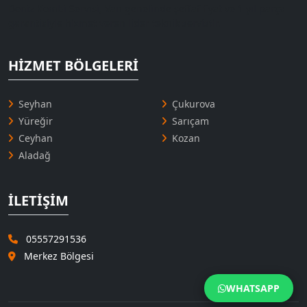
Deniz Kombi Servisi, Van genelinde şeffaf fiyat ve 1 yıl parça
garantisiyle hizmet veren lider teknik servistir.
HIZMET BÖLGELERI
Seyhan
Çukurova
Yüreğir
Sarıçam
Ceyhan
Kozan
Aladağ
İLETIŞIM
05557291536
Merkez Bölgesi
WHATSAPP